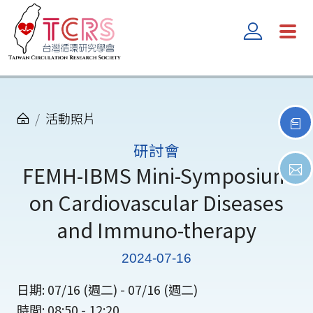
活動照片
研討會
FEMH-IBMS Mini-Symposium
on Cardiovascular Diseases
and Immuno-therapy
2024-07-16
日期: 07/16 (週二) - 07/16 (週二)
時間: 08:50 - 12:20